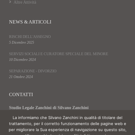
Altre Attività
NEWS & ARTICOLI
RISCHI DELL'ASSEGNO
5 Dicembre 2025
SERVIZI SOCIALI E CURATORE SPECIALE DEL MINORE
10 Dicembre 2024
SEPARAZIONE - DIVORZIO
21 Ottobre 2024
CONTATTI
Studio Legale Zanchini di Silvano Zanchini
via C. Battisti, 42 - 47863 Novafeltria - Rimini
La informiamo che Silvano Zanchini in qualità di titolare del
Tel. 0541 921353
trattamento, per il corretto funzionamento delle pagine web e
info@studiolegalezanchini.it
per migliorare la Sua esperienza di navigazione su questo sito,